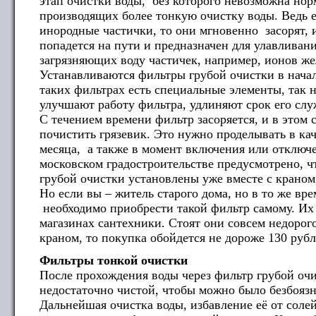
этап очистки воды, без которого невозможна нор
производящих более тонкую очистку воды. Ведь 
инородные частички, то они мгновенно засорят, 
попадется на пути и предназначен для улавливан
загрязняющих воду частичек, например, ионов же
Устанавливаются фильтры грубой очистки в начал
таких фильтрах есть специальные элементы, так 
улучшают работу фильтра, удлиняют срок его слу
С течением времени фильтр засоряется, и в этом 
почистить грязевик. Это нужно проделывать в ка
месяца, а также в момент включения или отключ
московском градостроительстве предусмотрено, ч
грубой очистки установлены уже вместе с краном
Но если вы – житель старого дома, но в то же вр
необходимо приобрести такой фильтр самому. Их 
магазинах сантехники. Стоят они совсем недорого
краном, то покупка обойдется не дороже 130 рубл
Фильтры тонкой очистки
После прохождения воды через фильтр грубой очи
недостаточно чистой, чтобы можно было безбоязн
Дальнейшая очистка воды, избавление её от соле