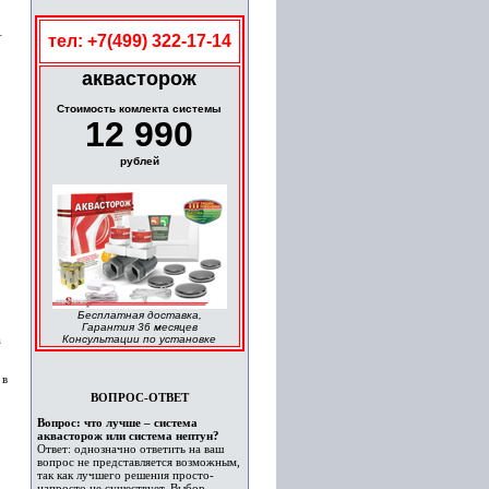
–
тел: +7(499) 322-17-14
аквасторож
Cтоимость комлекта системы
12 990
рублей
Бесплатная доставка,
Гарантия 36 месяцев
а
Консультации по установке
 в
ВОПРОС-ОТВЕТ
Вопрос: что лучше – система
аквасторож или система нептун?
Ответ: однозначно ответить на ваш
вопрос не представляется возможным,
так как лучшего решения просто-
напросто не существует. Выбор