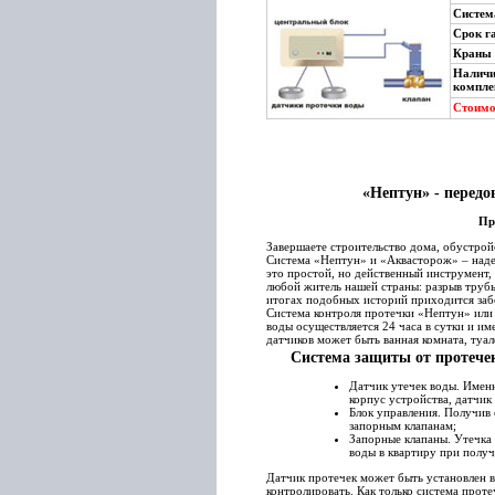
Систем
Срок 
Краны 
Наличи
компл
Стоимо
«Нептун» - передо
Пр
Завершаете строительство дома, обустрой
Система «Нептун» и «Аквасторож» – наде
это простой, но действенный инструмент,
любой житель нашей страны: разрыв трубы
итогах подобных историй приходится забо
Система контроля протечки «Нептун» или
воды осуществляется 24 часа в сутки и им
датчиков может быть ванная комната, туале
Система защиты от протечек
Датчик утечек воды. Именн
корпус устройства, датчи
Блок управления. Получив 
запорным клапанам;
Запорные клапаны. Утечка
воды в квартиру при получ
Датчик протечек может быть установлен в
контролировать. Как только система проте