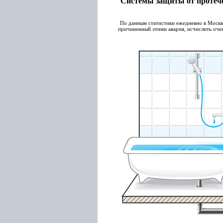
Системы защиты от протече
По данным статистики ежедневно в Москв
причиненный этими авария, исчислить очень