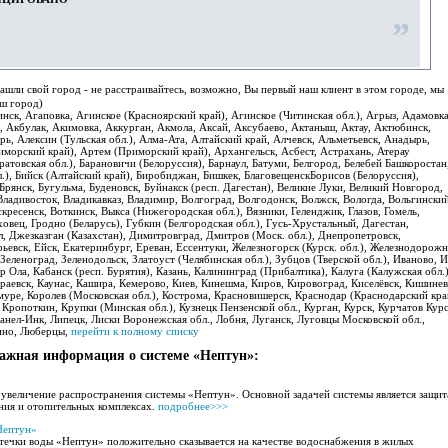
”
нашли свой город - не расстраивайтесь, возможно, Вы первый наш клиент в этом городе, мы
аш город)
нск, Агаповка, Агинское (Красноярский край), Агинское (Читинская обл.), Агрыз, Адамовка
о, Акбулак, Акимовка, Аккурган, Акмола, Аксай, Аксубаево, Актаныш, Актау, Актюбинск,
ь, Алексин (Тульская обл.), Алма-Ата, Алтайский край, Алчевск, Альметьевск, Анадырь,
морский край), Артем (Приморский край), Архангельск, Асбест, Астрахань, Атерау
ратовская обл.), Барановичи (Белоруссия), Барнаул, Батуми, Белгород, Белебей Башкоростан
.), Бийск (Алтайский край), Биробиджан, Бишкек, БлаговещенскБорисов (Белоруссия),
 Брянск, Бугульма, Буденовск, Буйнакск (респ. Дагестан), Великие Луки, Великий Новгород,
Владивосток, Владикавказ, Владимир, Волгоград, Волгодонск, Волжск, Вологда, Вольгински
кресенск, Воткинск, Выкса (Нижегородская обл.), Вязники, Геленджик, Глазов, Гомель,
ховец, Гродно (Беларусь), Губкин (Белгородская обл.), Гусь-Хрустальный, Дагестан,
 Джезказган (Казахстан), Димитровград, Дмитров (Моск. обл.), Днепропетровск,
евск, Ейск, Екатеринбург, Ереван, Ессентуки, Железногорск (Курск. обл.), Железнодорожн
Зеленоград, Зеленодольск, Златоуст (Челябинская обл.), Зубцов (Тверской обл.), Иваново, 
Ола, Кабанск (респ. Бурятия), Казань, Калининград (Прибалтика), Калуга (Калужская обл.)
раевск, Каунас, Кашира, Кемерово, Киев, Кинешма, Киров, Кировоград, Киселёвск, Кишинев
уре, Королев (Московская обл.), Кострома, Красновишерск, Краснодар (Краснодарский кра
Кропоткин, Крупки (Минская обл.), Кузнецк Пензенской обл., Курган, Курск, Курчатов Кур
ианел-Инк, Липецк, Лиски Воронежская обл., Лобня, Луганск, Луговцы Московской обл.,
ино, Люберцы,
перейти к полному списку
ажная информация о системе «Нептун»:
увеличение распространения системы «Нептун». Основной задачей системы является защит
ния и отопительных комплексах.
подробнее>>>
Нептун»
течки воды «Нептун» положительно сказывается на качестве водоснабжения в жилых