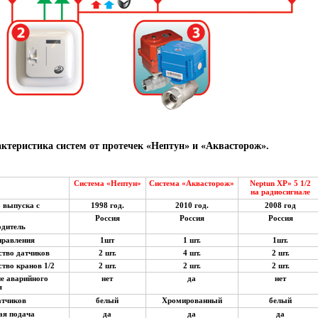
ктеристика систем от протечек «Нептун» и «Аквасторож».
Система «Нептун»
Система «Аквасторож»
Neptun XP» 5 1/2
на радиосигнале
 выпуска с
1998 год.
2010 год.
2008 год
Россия
Россия
Россия
водитель
правления
1шт
1 шт.
1шт.
ество датчиков
2 шт.
4 шт.
2 шт.
ство кранов 1/2
2 шт.
2 шт.
2 шт.
е аварийного
нет
да
нет
ния
датчиков
белый
Хромированный
белый
вая подача
да
да
да