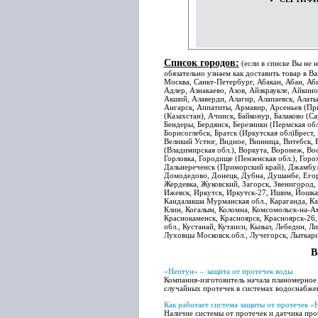
Список городов:
(если в списке Вы не 
обязательно узнаем как доставить товар в В
Москва, Санкт-Петербург, Абакан, Абан, Аби
Адлер, Азнакаево, Азов, Айзкраукле, Айкин
Акший, Алаверди, Алагир, Алапаевск, Алатыр
Ангарск, Аппатиты, Армавир, Арсеньев (При
(Казахстан), Ачинск, Байконур, Балаково (Са
Бендеры, Бердянск, Березники (Пермская обл
Борисоглебск, Братск (Иркутская обл)Брест,
Великий Устюг, Видное, Винница, Витебск, 
(Владимирская обл.), Воркута, Воронеж, Вос
Горловка, Городище (Пензенская обл.), Горо
Дальнереченск (Приморский край), Джамбул,
Домодедово, Донецк, Дубна, Душанбе, Егорь
Жердевка, Жуковский, Загорск, Звенигород, 
Ижевск, Иркутск, Иркутск-27, Ишим, Йошкар 
Кандалакша Мурманская обл., Караганда, Ка
Клин, Когалым, Коломна, Комсомольск-на-Ам
Краснокаменск, Красноярск, Красноярск-26, 
обл., Кустанай, Кутаиси, Кызыл, Лебедин, Л
Луховцы Московск.обл., Лучегорск, Лыткар
В
«Нептун» – защита от протечек воды
Компания-изготовитель начала планомерное 
случайных протечек в системах водоснабже
Как работает система защиты от протечек «
Наличие системы от протечек и датчика про