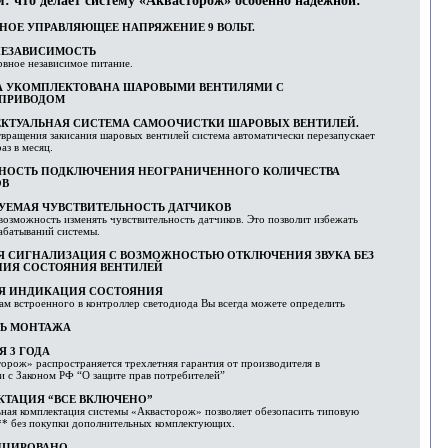
: что делает систему «Аквасторож» особенно надежной:
НОЕ УПРАВЛЯЮЩЕЕ НАПРЯЖЕНИЕ 9 ВОЛЬТ.
НЕЗАВИСИМОСТЬ
рвное независимое питание.
А УКОМПЛЕКТОВАНА ШАРОВЫМИ ВЕНТИЛЯМИ С
ОПРИВОДОМ
КТУАЛЬНАЯ СИСТЕМА САМООЧИСТКИ ШАРОВЫХ ВЕНТИЛЕЙ.
вращения закисания шаровых вентилей система автоматически перезапускает
аз в месяц.
НОСТЬ ПОДКЛЮЧЕНИЯ НЕОГРАНИЧЕННОГО КОЛИЧЕСТВА
ОВ
УЕМАЯ ЧУВСТВИТЕЛЬНОСТЬ ДАТЧИКОВ
 возможность изменять чувствительность датчиков. Это позволит избежать
абатываний системы.
Я СИГНАЛИЗАЦИЯ С ВОЗМОЖНОСТЬЮ ОТКЛЮЧЕНИЯ ЗВУКА БЕЗ
НИЯ СОСТОЯНИЯ ВЕНТИЛЕЙ
АЯ ИНДИКАЦИЯ СОСТОЯНИЯ
м встроенного в контроллер светодиода Вы всегда можете определить
ТЬ МОНТАЖА
Я 3 ГОДА
орож» распространяется трехлетняя гарантия от производителя в
и с Законом РФ “О защите прав потребителей”
ТАЦИЯ “ВСЕ ВКЛЮЧЕНО”
ная комплектация системы «Аквасторож» позволяет обезопасить типовую
** без покупки дополнительных комплектующих.
ИЦИРОВАНО