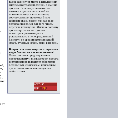
также зависит от места расположения
системы контроля протечки, а именно
датчика. Если вы установите этот
элемент в противоположной от
источника воды части комнаты,
соответственно, протечки будут
зафиксированы позже, так как воде
потребуется время для того чтобы
пересечь помещение. Именно поэтому
датчик протечек нептун или
,
аквасторож рекомендуется
устанавливать в непосредственной
близости от средств коммуникаций
(труб, душевых кабин, ванн, раковин).
,
Вопрос: система защиты от протечек
воды безопасна в использовании?
й
Ответ: система предотвращения
протечек нептун и аквасторож прошла
сертификацию и является абсолютно
безопасным комплексом, пригодным
ый,
для использования в помещениях
Иж,
любого типа.
,
,
й),
ской
а от