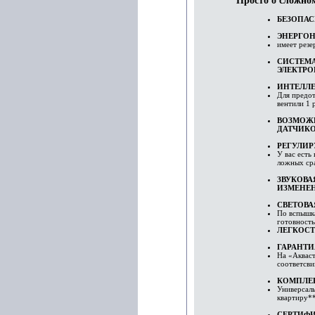
Просто о сложном
БЕЗОПАС
ЭНЕРГО
имеет резе
СИСТЕМ
ЭЛЕКТР
ИНТЕЛЛЕ
Для предот
вентили 1 р
ВОЗМОЖ
ДАТЧИК
РЕГУЛИР
У вас есть
ложных ср
ЗВУКОВА
ИЗМЕНЕ
СВЕТОВ
По вспышка
готовность
ЛЕГКОС
ГАРАНТИ
На «Акваст
соответсви
КОМПЛЕК
Универсаль
квартиру*
СЕРТИФ