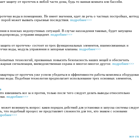
ет защиту от протечек в любой части дома, будь то ванная комната или бассейн.
отечки воды в помещениях. Не имеет значения, идет ли речь о частных постройках, котте
е порой может вызвать серьезные последствия.
подробнее>>>
ния в поисках недопустимых ситуаций. В случае нахождения таковых, будет запущена
водопровода, устраняя инцидент.
подробнее>>>
ащита от протечек» состоит из трех функциональных элементов, взаимосвязанных и
ечки воды, модуль управления и запорные клапаны.
подробнее>>>
бопытных технологий, призванных повысить безопасность наших вещей и обеспечить
ожарная сигнализация, вневедомственная охрана и многое-многое другое.
подробнее>>>
квартиры от протечек уже успели убедиться в эффективности работы комплекса оборудован
ки воды. Подобная технология предполагает использование трех основных элементов,
в
о взвешивать все за и против, только после чего следует делать выводы относительно
пки.
подробнее>>>
 может возникнуть вопрос: каков порядок действий для установки и запуска системы следуе
, что подобный процесс не представляет сложности для тех, кто знаком с основами
дробнее>>>
все ст