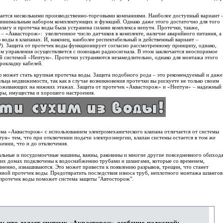
ается несколькими производственно-торговыми компаниями. Наиболее доступный вариант 
минимальным набором комплектующих и функций. Однако даже этого достаточно для того
влагу и протечка воды была устранена силами комплекса непутн. Протечки, также,
– «Аквасторож»: увеличенное число датчиков в комплекте, наличие аварийного питания, а
воды в клапанах. И, наконец, наиболее респектабельный и действенный вариант –
). Защита от протечек воды функционирует согласно рассмотренному принципу, однако,
ом управления осуществляется с помощью радиосигнала. В этом заключается неоспоримое
 системой «Нептун». Протечки устраняются незамедлительно, однако для монтажа этого
рокладку кабелей.
ю может стать крупная протечка воды. Защита подобного рода – это рекомендуемый и даже
ьца недвижимости, так как в случае возникновения протечки вы рискуете не только своим
роживающих на нижних этажах. Защита от протечек «Аквасторож» и «Нептун» – надежный
ры, имущества и хорошего настроения.
ма «Аквасторож» с использованием электромеханического клапана отличается от системы
ун» тем, что при отключении подачи электроэнергии, клапан системы остается в том же
ении, что и до отключения.
льные и посудомоечные машины, ванны, раковины и многие другие повседневного обиход
их домах подключены к водоснабжению трубами и шлангами, которые со временем,
ненно, изнашиваются. Это может привести к появлению разрывов, трещин, что станет
ной протечек воды. Предотвратить последствия износа труб, неплотного монтажа шлангов
протечек воды поможет система защиты "Автосторож".