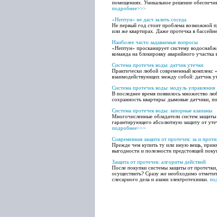
помещениях. Уникальное решение обеспечива
подробнее>>>
«Нептун» не даст залить соседа
Не первый год стоит проблема возможной пр
или же квартирах. Даже протечка в бассейн
Наиболее часто задаваемые вопросы
«Нептун» просканирует систему водоснабже
команда на блокировку аварийного участка 
Система протечек воды: датчик утечки
Практически любой современный комплекс «з
взаимодействующих между собой: датчик ут
Система протечек воды: модуль управления
В последнее время появилось множество лю
сохранность квартиры: дымовые датчики, п
Система протечек воды: запорные клапаны
Многочисленные обладатели систем защиты 
гарантирующего абсолютную защиту от утеч
подробнее>>>
Современная защита от протечек: за и проти
Прежде чем купить ту или иную вещь, принят
выгодности и полезности предстоящей поку
Защита от протечек: алгоритм действий
После покупки системы защиты от протечки,
осуществить? Сразу же необходимо отметить
слесарного дела и азами электротехники.
по