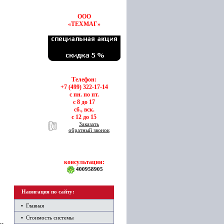
ООО
«ТЕХМАГ»
Телефон:
+7 (499) 322-17-14
с пн. по пт.
с 8 до 17
сб., вск.
с 12 до 15
Заказать
обратный звонок
консультации:
400958905
Навигация по сайту:
•
Главная
•
Стоимость системы