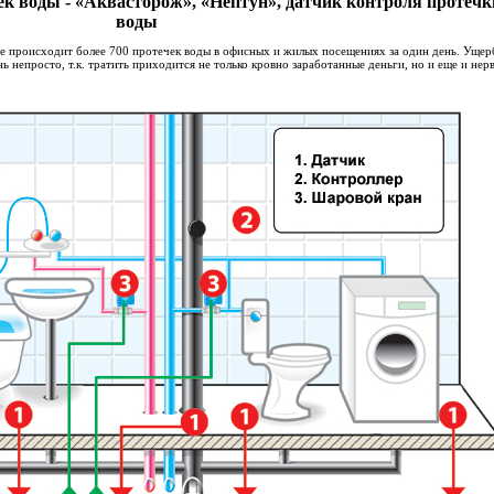
к воды - «Аквасторож», «Нептун», датчик контроля протечк
воды
е происходит более 700 протечек воды в офисных и жилых посещениях за один день. Ущер
 непросто, т.к. тратить приходится не только кровно заработанные деньги, но и еще и нер