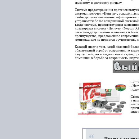
звуковому и световому сигналу.
Система предотвращения протечек выпуск
система протечек «Нептун», оснащенная 
чтобы датчики затопления зафиксировали 
устраняются более совершенной системой 
также система, препятствующая закисанию 
новаторская система «Нептун» (Neptun XP
связь между датчиками затопления и блок
преимущество, предложенное современной
комплекса вам не придется осуществлять п
Каждый знает о том, какой головной боль
обязательный атрибут современного владел
имуществом, но и владениями соседей, п
помощник в борьбе за сохранность кварти
Систе
«Непт
полож
Стира
в наш
несом
причи
виде 
“