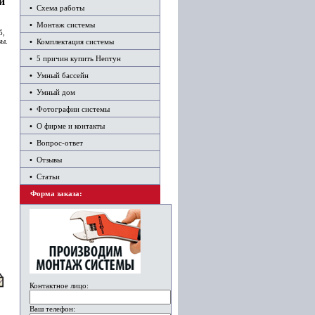
и
•
Схема работы
•
Монтаж системы
б,
вы.
•
Комплектация системы
•
5 причин купить Нептун
•
Умный бассейн
•
Умный дом
•
Фотографии системы
•
О фирме и контакты
•
Вопрос-ответ
•
Отзывы
•
Статьи
Форма заказа:
Контактное лицо:
Ваш телефон: