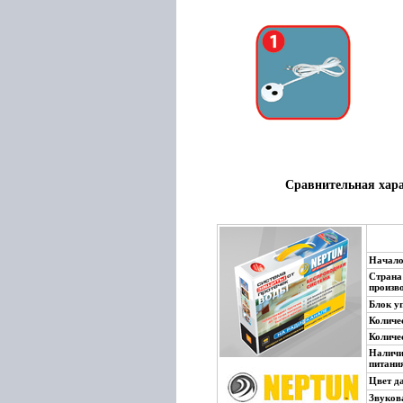
Сравнительная хара
Начало
Страна
произ
Блок у
Колич
Количе
Наличи
пита
Цвет 
Звуко