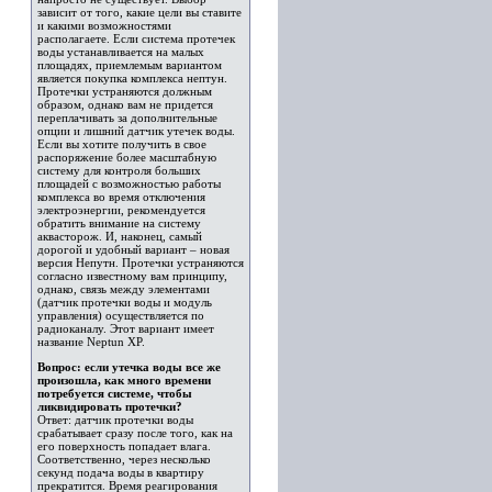
зависит от того, какие цели вы ставите
и какими возможностями
располагаете. Если система протечек
воды устанавливается на малых
площадях, приемлемым вариантом
является покупка комплекса нептун.
Протечки устраняются должным
образом, однако вам не придется
переплачивать за дополнительные
опции и лишний датчик утечек воды.
Если вы хотите получить в свое
распоряжение более масштабную
систему для контроля больших
площадей с возможностью работы
комплекса во время отключения
электроэнергии, рекомендуется
обратить внимание на систему
аквасторож. И, наконец, самый
дорогой и удобный вариант – новая
версия Непутн. Протечки устраняются
согласно известному вам принципу,
однако, связь между элементами
(датчик протечки воды и модуль
управления) осуществляется по
радиоканалу. Этот вариант имеет
название Neptun XP.
Вопрос: если утечка воды все же
произошла, как много времени
потребуется системе, чтобы
ликвидировать протечки?
Ответ: датчик протечки воды
срабатывает сразу после того, как на
его поверхность попадает влага.
Соответственно, через несколько
секунд подача воды в квартиру
прекратится. Время реагирования