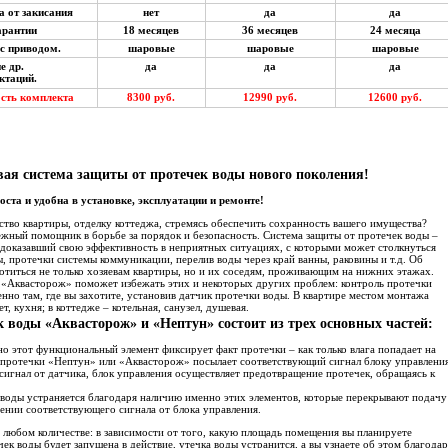
а от закисания
нет
да
да
гарантии
18 месяцев
36 месяцев
24 месяца
с приводом.
шаровые
шаровые
шаровые
е др.
да
да
да
ектаций.
сть комплекта
8300 руб.
12990 руб.
12600 руб.
вая система защиты от протечек воды нового поколения!
оста и удобна в установке, эксплуатации и ремонте!
ство квартиры, отделку коттеджа, стремясь обеспечить сохранность вашего имущества?
жный помощник в борьбе за порядок и безопасность. Система защиты от протечек воды –
 доказавший свою эффективность в неприятных ситуациях, с которыми может столкнуться
, протечки системы коммуникации, перелив воды через край ванны, раковины и т.д. Об
титься не только хозяевам квартиры, но и их соседям, проживающим на нижних этажах.
 «Аквасторож» поможет избежать этих и некоторых других проблем: контроль протечки
енно там, где вы захотите, установив датчик протечки воды. В квартире местом монтажа
т, кухня; в коттедже – котельная, санузел, душевая.
 воды «Аквасторож» и «Нептун» состоит из трех основных частей:
о этот функциональный элемент фиксирует факт протечки – как только влага попадает на
к протечки «Нептун» или «Аквасторож» посылает соответствующий сигнал блоку управления
сигнал от датчика, блок управления осуществляет предотвращение протечек, обращаясь к
 воды устраняется благодаря наличию именно этих элементов, которые перекрывают подачу
ении соответствующего сигнала от блока управления.
 любом количестве: в зависимости от того, какую площадь помещения вы планируете
чек воды будет запущена в действие, утечка воды устранится, а вы узнаете об этом благодар