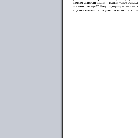
повторения ситуации – ведь и такое возмо
и своих соседей? Подходящим решением, пу
случится какая-то авария, то точно не по в