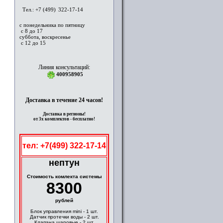
Тел.: +7 (499)
322-17-14
с понедельника по пятницу
с 8 до 17
суббота, воскресенье
с 12 до 15
Линия консультаций:
400958905
Доставка в течение 24 часов!
Доставка в регионы!
от 3х комплектов - бесплатно!
тел: +7(499) 322-17-14
нептун
Cтоимость комлекта системы
8300
рублей
Блок управления mini - 1 шт.
Датчик протечки воды - 2 шт.
Клапана шаровые - 2 шт.