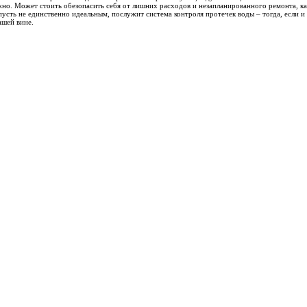
жно. Может стоить обезопасить себя от лишних расходов и незапланированного ремонта, ка
сть не единственно идеальным, послужит система контроля протечек воды – тогда, если и
ашей вине.