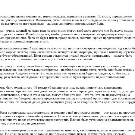
топа становитесь именно вы, имеет несколько вариантов развития. Поэтому, первым делом
ть причину затопления. Возможно, лично вашей вины и нет – ведь не вы лично устанавлива
 не вы лично ее изготавливали – да мало ли причин потопа может быть.
па – очень важный момент, ведь соседи снизу могут требовать достаточно большую сумму
ли и даже техники. В любом случае, необходимо лично осмотреть пострадавшую квартиру
льно преувеличены. Дело не будет иметь продолжения, конечно, кроме предстоящего ремонт
 вашего осмотра квартиры снизу.
з ниже расположенной квартиры не захотят вас пустить осмотреть повреждения под каким б
необходимо категорично настаивать на экспертизе их квартиры, при чем в вашем присутств
не будет обоснованной. Если соседи откажутся и такой осмотр производить – можете быть
ет, и все их претензии не имеют под собой никаких оснований.
шем присутствии должно быть отправлено в жилищно-эксплуатационную организацию.
 заявление, или результаты экспертизы – необходимо копировать, чтобы они были всегда у
докажешь. Следует учесть, что если такая экспертиза таки будет проведена, но без вас, а
иру, результаты обследования повреждений можно будет признать недействительными,
огло быть очень много. И только убедившись в них, нужно приступать к выяснению
е стояки горячей или холодной воды, даже если они проходят через вашу квартиру, но до
инственное, в чем, в этом случае, могут обвинить вас, - это то, что вы недосмотрели, а
ли иначе, необходимо вызвать представителя эксплуатирующей организации для составлени
 себе копию. Но возврат денег для возмещения ущерба со стороны ЖЭКа дело сложное и труд
 была установлена самостоятельно, и именно с ней произошла авария – это также полностью
мут даже на гарантийное обслуживание. Если все-таки устанавливал представитель сервисно
мпетентность после соответствующих экспертиз. Или же была установлена бракованная вещь.
 лет, этого вы уже не докажете.
ата – в некотором смысле это определенная экономия, как минимум, вашего времени и нерв
тов. Но если вы решили подобные проблемы мирным путем, задумайтесь, как избежать