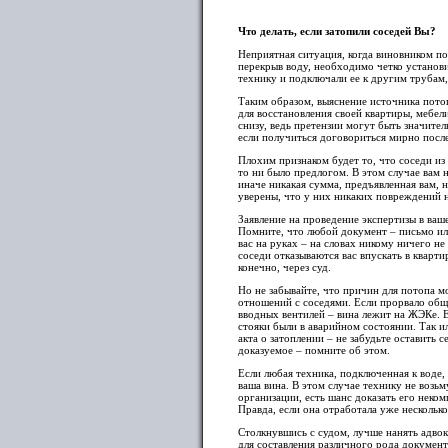
Что делать, если затопили соседей Вы?
Неприятная ситуация, когда виновником по
перекрыв воду, необходимо четко установи
технику и подключали ее к другим трубам,
Таким образом, выяснение источника пото
для восстановления своей квартиры, мебе
снизу, ведь претензии могут быть значите
если получиться договориться мирно после
Плохим признаком будет то, что соседи и
то ни было предлогом. В этом случае вам 
иначе никакая сумма, предъявленная вам, 
уверены, что у них никаких повреждений н
Заявление на проведение экспертизы в ва
Помните, что любой документ – письмо или
вас на руках – на словах никому ничего не 
соседи отказываются вас впускать в кварт
конечно, через суд.
Но не забывайте, что причин для потопа м
отношений с соседями. Если прорвало общи
вводных вентилей – вина лежит на ЖЭКе. Ед
стояки были в аварийном состоянии. Так и
акта о затоплении – не забудьте оставить
доказуемое – помните об этом.
Если любая техника, подключенная к воде,
ваша вина. В этом случае технику не возь
организации, есть шанс доказать его неко
Правда, если она отработала уже несколько
Столкнувшись с судом, лучше нанять адвок
для составления различного рода докумен