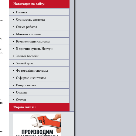
Навигация по сайту:
•
Главная
•
Стоимость системы
ли
•
Схема работы
•
Монтаж системы
а,
•
Комплектация системы
ы
•
5 причин купить Нептун
ии,
•
Умный бассейн
•
Умный дом
•
Фотографии системы
•
О фирме и контакты
•
Вопрос-ответ
•
Отзывы
я
•
Статьи
но
Форма заказа:
й
ов